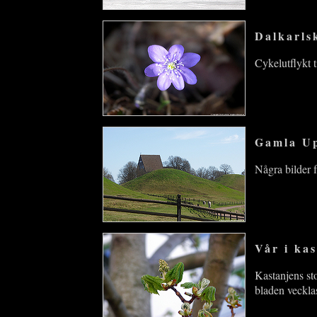
Dalkarls
Cykelutflykt 
Gamla Up
Några bilder 
Vår i ka
Kastanjens st
bladen veckla