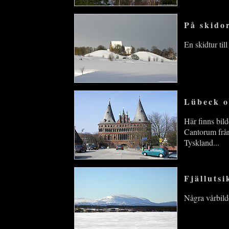
På skido
En skidtur ti
Lübeck o
Här finns bil
Cantorum från
Tyskland...
Fjälluts
Några vårbild