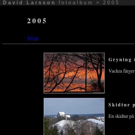
David Larsson
fotoalbum
>
2005
2005
Tweet
Gryning 
Vackra färger
Skidtur 
En skidtur på