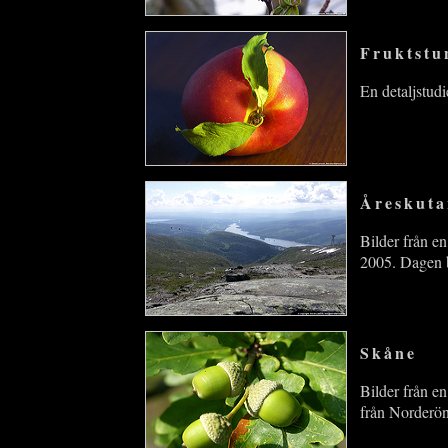
Fruktstu
En detaljstud
Åreskuta
Bilder från e
2005. Dagen b
Skåne
Bilder från en
från Norderön 